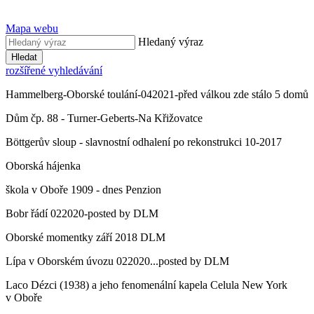
Mapa webu
Hledaný výraz
Hledat
rozšířené vyhledávání
Hammelberg-Oborské toulání-042021-před válkou zde stálo 5 domů
Dům čp. 88 - Turner-Geberts-Na Křižovatce
Böttgerův sloup - slavnostní odhalení po rekonstrukci 10-2017
Oborská hájenka
škola v Oboře 1909 - dnes Penzion
Bobr řádí 022020-posted by DLM
Oborské momentky září 2018 DLM
Lípa v Oborském úvozu 022020...posted by DLM
Laco Dézci (1938) a jeho fenomenální kapela Celula New York
v Oboře