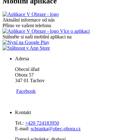
Mobilní aplikace
Aktuální informace od nás
Přímo ve vašem telefonu
Více o aplikaci
Stáhněte si naši mobilní aplikaci na
Adresa
Obecní úřad
Obora 57
347 01 Tachov
Facebook
Kontakt
Tel.:
+420 724183950
E-mail:
schranka@obec-obora.cz
Datová schránka: 4ksbysj