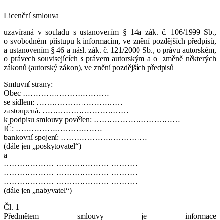
Licenční smlouva
uzavíraná v souladu s ustanovením § 14a zák. č. 106/1999 Sb.,
o svobodném přístupu k informacím, ve znění pozdějších předpisů,
a ustanovením § 46 a násl. zák. č. 121/2000 Sb., o právu autorském,
o právech souvisejících s právem autorským a o změně některých
zákonů (autorský zákon), ve znění pozdějších předpisů
Smluvní strany:
Obec ……………………………
se sídlem: ……………………………
zastoupená: ……………………………
k podpisu smlouvy pověřen: ……………………………
IČ: ……………………………
bankovní spojení: ……………………………
(dále jen „poskytovatel“)
a
……………………………………………
……………………………………………
……………………………………………
(dále jen „nabyvatel“)
Čl. 1
Předmětem smlouvy je informace