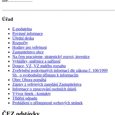
dne………………
………………………………………………………………………
Úřad
E-podatelna
Povinné informace
Úřední deska
Rozpočty
Hodiny pro veřejnost
Zastupitelstvo obce
Na čem pracujeme, strategický rozvoj, investice
Vyhlášky, směrnice a nařízení
Dotace, VZ, VZ malého rozsahu
Zveřejnění poskytnutých informací dle zákona č. 106⁄1999
Sb., o svobodném přístupu k informacím
Obec Obora pomáhá
Zápisy z veřejných zasedání Zastupitelstva
Informace o zpracování osobních údajů
Vývoz jímek - kontakty
Třídění odpadu
Prohlášení o přístupnosti webových stránek
ČEZ odstávky