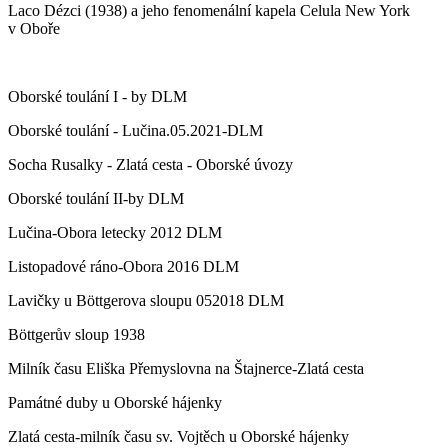
Laco Dézci (1938) a jeho fenomenální kapela Celula New York
v Oboře
Oborské toulání I - by DLM
Oborské toulání - Lučina.05.2021-DLM
Socha Rusalky - Zlatá cesta - Oborské úvozy
Oborské toulání II-by DLM
Lučina-Obora letecky 2012 DLM
Listopadové ráno-Obora 2016 DLM
Lavičky u Böttgerova sloupu 052018 DLM
Böttgerův sloup 1938
Milník času Eliška Přemyslovna na Štajnerce-Zlatá cesta
Památné duby u Oborské hájenky
Zlatá cesta-milník času sv. Vojtěch u Oborské hájenky