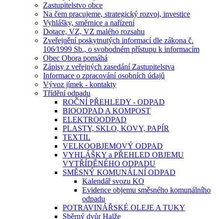
Zastupitelstvo obce
Na čem pracujeme, strategický rozvoj, investice
Vyhlášky, směrnice a nařízení
Dotace, VZ, VZ malého rozsahu
Zveřejnění poskytnutých informací dle zákona č.
106⁄1999 Sb., o svobodném přístupu k informacím
Obec Obora pomáhá
Zápisy z veřejných zasedání Zastupitelstva
Informace o zpracování osobních údajů
Vývoz jímek - kontakty
Třídění odpadu
ROČNÍ PŘEHLEDY - ODPAD
BIOODPAD A KOMPOST
ELEKTROODPAD
PLASTY, SKLO, KOVY, PAPÍR
TEXTIL
VELKOOBJEMOVÝ ODPAD
VYHLÁŠKY a PŘEHLED OBJEMU
VYTŘÍDĚNÉHO ODPADU
SMĚSNÝ KOMUNÁLNÍ ODPAD
Kalendář svozu KO
Evidence objemu směsného komunálního
odpadu
POTRAVINÁŘSKÉ OLEJE A TUKY
Sběrný dvůr Halže