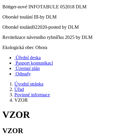
Böttger-nové INFOTABULE 052018 DLM
Oborské toulání III-by DLM
Oborské toulání022020-posted by DLM
Revitelizace návesního rybníčku 2025 by DLM
Ekologická obec Obora
Úřední deska
Pasport komunikací
Územní plán
Odpady
Úvodní stránka
Úřad
Povinné informace
VZOR
VZOR
VZOR