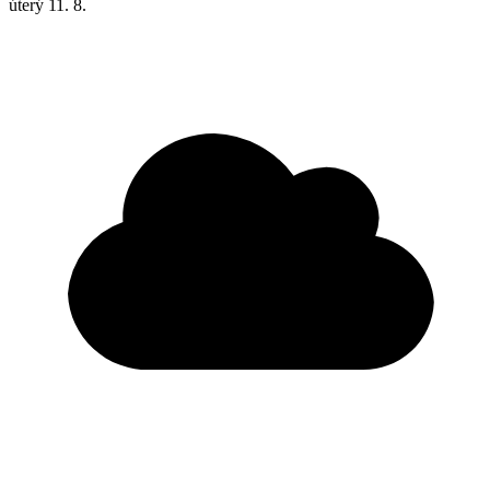
úterý
11. 8.