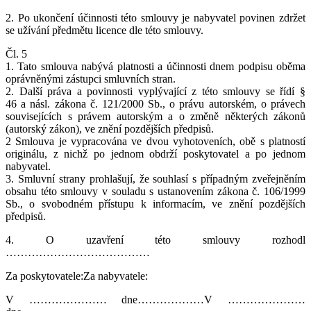
2. Po ukončení účinnosti této smlouvy je nabyvatel povinen zdržet
se užívání předmětu licence dle této smlouvy.
Čl. 5
1. Tato smlouva nabývá platnosti a účinnosti dnem podpisu oběma
oprávněnými zástupci smluvních stran.
2. Další práva a povinnosti vyplývající z této smlouvy se řídí §
46 a násl. zákona č. 121/2000 Sb., o právu autorském, o právech
souvisejících s právem autorským a o změně některých zákonů
(autorský zákon), ve znění pozdějších předpisů.
2 Smlouva je vypracována ve dvou vyhotoveních, obě s platností
originálu, z nichž po jednom obdrží poskytovatel a po jednom
nabyvatel.
3. Smluvní strany prohlašují, že souhlasí s případným zveřejněním
obsahu této smlouvy v souladu s ustanovením zákona č. 106/1999
Sb., o svobodném přístupu k informacím, ve znění pozdějších
předpisů.
4. O uzavření této smlouvy rozhodl
…………………………………
Za poskytovatele:Za nabyvatele:
V ………………… dne………………V …………………