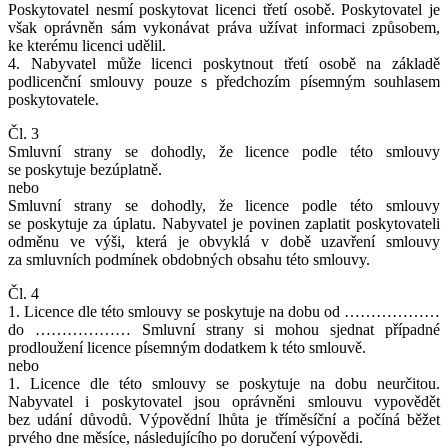
Poskytovatel nesmí poskytovat licenci třetí osobě. Poskytovatel je
však oprávněn sám vykonávat práva užívat informaci způsobem,
ke kterému licenci udělil.
4. Nabyvatel může licenci poskytnout třetí osobě na základě
podlicenční smlouvy pouze s předchozím písemným souhlasem
poskytovatele.
Čl. 3
Smluvní strany se dohodly, že licence podle této smlouvy
se poskytuje bezúplatně.
nebo
Smluvní strany se dohodly, že licence podle této smlouvy
se poskytuje za úplatu. Nabyvatel je povinen zaplatit poskytovateli
odměnu ve výši, která je obvyklá v době uzavření smlouvy
za smluvních podmínek obdobných obsahu této smlouvy.
Čl. 4
1. Licence dle této smlouvy se poskytuje na dobu od ………………
do ……………… Smluvní strany si mohou sjednat případné
prodloužení licence písemným dodatkem k této smlouvě.
nebo
1. Licence dle této smlouvy se poskytuje na dobu neurčitou.
Nabyvatel i poskytovatel jsou oprávněni smlouvu vypovědět
bez udání důvodů. Výpovědní lhůta je tříměsíční a počíná běžet
prvého dne měsíce, následujícího po doručení výpovědi.