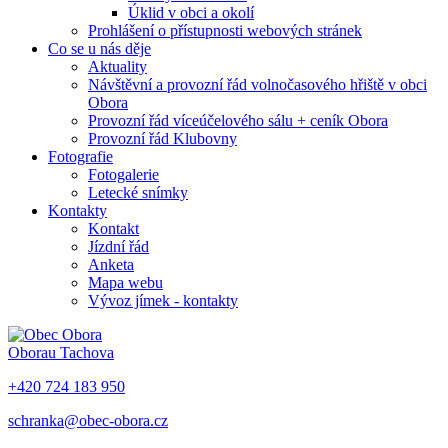
Úklid v obci a okolí
Prohlášení o přístupnosti webových stránek
Co se u nás děje
Aktuality
Návštěvní a provozní řád volnočasového hřiště v obci
Obora
Provozní řád víceúčelového sálu + ceník Obora
Provozní řád Klubovny
Fotografie
Fotogalerie
Letecké snímky
Kontakty
Kontakt
Jízdní řád
Anketa
Mapa webu
Vývoz jímek - kontakty
Obora
u Tachova
+420 724 183 950
schranka@obec-obora.cz