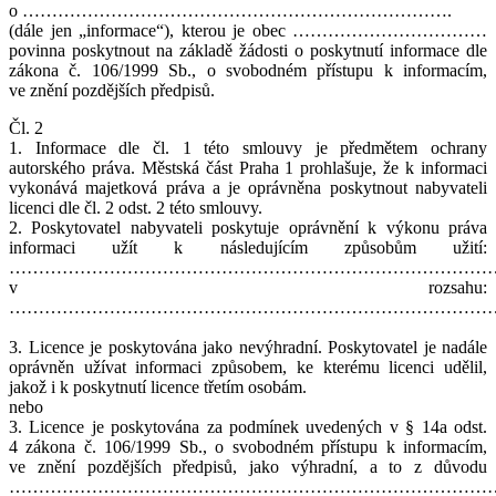
o ……………………………………………………………….
(dále jen „informace“), kterou je obec ……………………………
povinna poskytnout na základě žádosti o poskytnutí informace dle
zákona č. 106/1999 Sb., o svobodném přístupu k informacím,
ve znění pozdějších předpisů.
Čl. 2
1. Informace dle čl. 1 této smlouvy je předmětem ochrany
autorského práva. Městská část Praha 1 prohlašuje, že k informaci
vykonává majetková práva a je oprávněna poskytnout nabyvateli
licenci dle čl. 2 odst. 2 této smlouvy.
2. Poskytovatel nabyvateli poskytuje oprávnění k výkonu práva
informaci užít k následujícím způsobům užití:
………………………………………………………………………
v rozsahu:
………………………………………………………………………
3. Licence je poskytována jako nevýhradní. Poskytovatel je nadále
oprávněn užívat informaci způsobem, ke kterému licenci udělil,
jakož i k poskytnutí licence třetím osobám.
nebo
3. Licence je poskytována za podmínek uvedených v § 14a odst.
4 zákona č. 106/1999 Sb., o svobodném přístupu k informacím,
ve znění pozdějších předpisů, jako výhradní, a to z důvodu
………………………………………………………………………