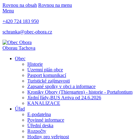
Rovnou na obsah
Rovnou na menu
Menu
+420 724 183 950
schranka@obec-obora.cz
Obora
u Tachova
Obec
Historie
Územní plán obce
Pasport komunikací
Turistické zajímavosti
Zapsané spolky v obci a informace
Kroniky Obory (Thiergarten) - historie - Portafontium
Jízdní řády-BUS Arriva od 24.6.2026
KANALIZACE
Úřad
E-podatelna
Povinné informace
Úřední deska
Rozpočty
Hodiny pro veřejnost