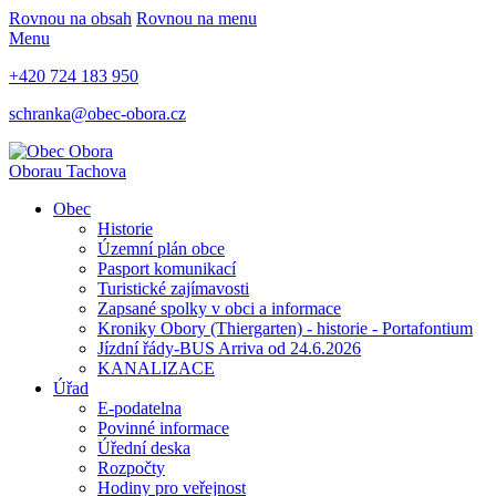
Rovnou na obsah
Rovnou na menu
Menu
+420 724 183 950
schranka@obec-obora.cz
Obora
u Tachova
Obec
Historie
Územní plán obce
Pasport komunikací
Turistické zajímavosti
Zapsané spolky v obci a informace
Kroniky Obory (Thiergarten) - historie - Portafontium
Jízdní řády-BUS Arriva od 24.6.2026
KANALIZACE
Úřad
E-podatelna
Povinné informace
Úřední deska
Rozpočty
Hodiny pro veřejnost