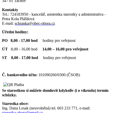
347 01 Tachov
Kontakty
Tel.: 724183950 - kancelář, asistentka starostky a administrativa -
Petra Kola Plášilová
E-mail:
schranka@obec-obora.cz
Úřední hodiny:
PO 8,00 - 17,00 hod
hodiny pro veřejnost
ÚT
8,00 - 16,00 hod
14,00 – 16,00 pro veřejnost
ST 8,00 - 17,00 hod
hodiny pro veřejnost
Č. bankovního účtu:
101090260/0300 (ČSOB)
Se starostkou si můžete domluvit kdykoliv (i o víkendu) termín
schůzky.
Starostka obce:
Ing. Dana Lesak (neuvolněná) tel. 603 233 771, e-mail:
starostka.obora@email.cz