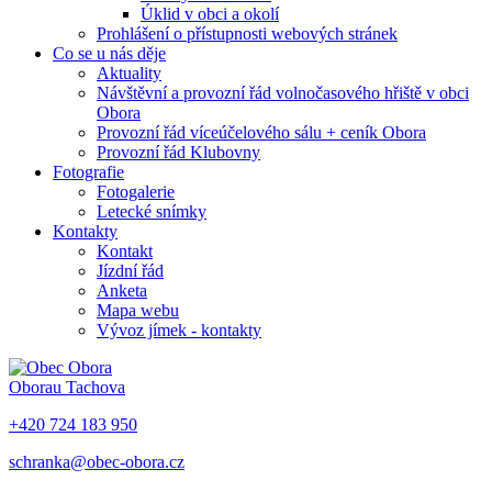
Úklid v obci a okolí
Prohlášení o přístupnosti webových stránek
Co se u nás děje
Aktuality
Návštěvní a provozní řád volnočasového hřiště v obci
Obora
Provozní řád víceúčelového sálu + ceník Obora
Provozní řád Klubovny
Fotografie
Fotogalerie
Letecké snímky
Kontakty
Kontakt
Jízdní řád
Anketa
Mapa webu
Vývoz jímek - kontakty
Obora
u Tachova
+420 724 183 950
schranka@obec-obora.cz