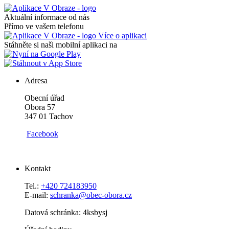
Aktuální informace od nás
Přímo ve vašem telefonu
Více o aplikaci
Stáhněte si naši mobilní aplikaci na
Adresa
Obecní úřad
Obora 57
347 01 Tachov
Facebook
Kontakt
Tel.:
+420 724183950
E-mail:
schranka@obec-obora.cz
Datová schránka: 4ksbysj