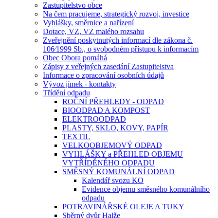
Zastupitelstvo obce
Na čem pracujeme, strategický rozvoj, investice
Vyhlášky, směrnice a nařízení
Dotace, VZ, VZ malého rozsahu
Zveřejnění poskytnutých informací dle zákona č.
106⁄1999 Sb., o svobodném přístupu k informacím
Obec Obora pomáhá
Zápisy z veřejných zasedání Zastupitelstva
Informace o zpracování osobních údajů
Vývoz jímek - kontakty
Třídění odpadu
ROČNÍ PŘEHLEDY - ODPAD
BIOODPAD A KOMPOST
ELEKTROODPAD
PLASTY, SKLO, KOVY, PAPÍR
TEXTIL
VELKOOBJEMOVÝ ODPAD
VYHLÁŠKY a PŘEHLED OBJEMU
VYTŘÍDĚNÉHO ODPADU
SMĚSNÝ KOMUNÁLNÍ ODPAD
Kalendář svozu KO
Evidence objemu směsného komunálního
odpadu
POTRAVINÁŘSKÉ OLEJE A TUKY
Sběrný dvůr Halže