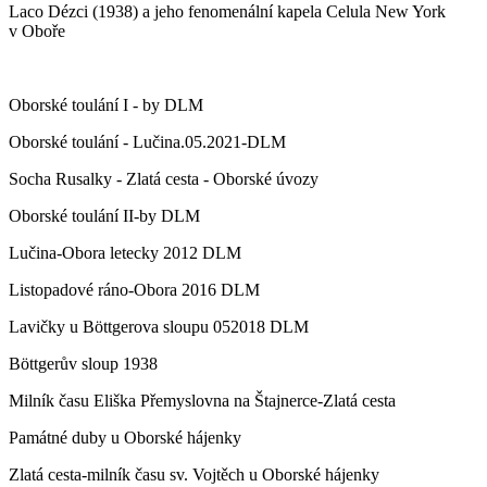
Laco Dézci (1938) a jeho fenomenální kapela Celula New York
v Oboře
Oborské toulání I - by DLM
Oborské toulání - Lučina.05.2021-DLM
Socha Rusalky - Zlatá cesta - Oborské úvozy
Oborské toulání II-by DLM
Lučina-Obora letecky 2012 DLM
Listopadové ráno-Obora 2016 DLM
Lavičky u Böttgerova sloupu 052018 DLM
Böttgerův sloup 1938
Milník času Eliška Přemyslovna na Štajnerce-Zlatá cesta
Památné duby u Oborské hájenky
Zlatá cesta-milník času sv. Vojtěch u Oborské hájenky