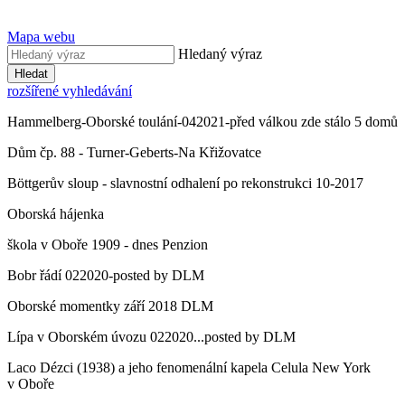
Mapa webu
Hledaný výraz
Hledat
rozšířené vyhledávání
Hammelberg-Oborské toulání-042021-před válkou zde stálo 5 domů
Dům čp. 88 - Turner-Geberts-Na Křižovatce
Böttgerův sloup - slavnostní odhalení po rekonstrukci 10-2017
Oborská hájenka
škola v Oboře 1909 - dnes Penzion
Bobr řádí 022020-posted by DLM
Oborské momentky září 2018 DLM
Lípa v Oborském úvozu 022020...posted by DLM
Laco Dézci (1938) a jeho fenomenální kapela Celula New York
v Oboře