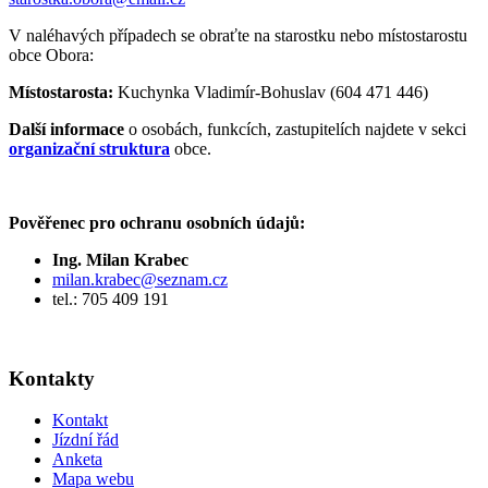
V naléhavých případech se obraťte na starostku nebo místostarostu
obce Obora:
Místostarosta:
Kuchynka Vladimír-Bohuslav (604 471 446)
Další informace
o osobách, funkcích, zastupitelích najdete v sekci
organizační struktura
obce.
Pověřenec pro ochranu osobních údajů:
Ing. Milan Krabec
milan.krabec@seznam.cz
tel.: 705 409 191
Kontakty
Kontakt
Jízdní řád
Anketa
Mapa webu