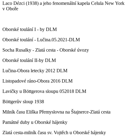
Laco Dézci (1938) a jeho fenomenální kapela Celula New York
v Oboře
Oborské toulání I - by DLM
Oborské toulání - Lučina.05.2021-DLM
Socha Rusalky - Zlatá cesta - Oborské úvozy
Oborské toulání II-by DLM
Lučina-Obora letecky 2012 DLM
Listopadové ráno-Obora 2016 DLM
Lavičky u Böttgerova sloupu 052018 DLM
Böttgerův sloup 1938
Milník času Eliška Přemyslovna na Štajnerce-Zlatá cesta
Památné duby u Oborské hájenky
Zlatá cesta-milník času sv. Vojtěch u Oborské hájenky