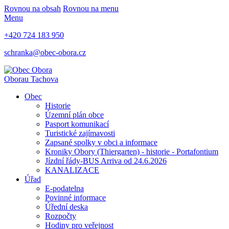
Rovnou na obsah
Rovnou na menu
Menu
+420 724 183 950
schranka@obec-obora.cz
Obora
u Tachova
Obec
Historie
Územní plán obce
Pasport komunikací
Turistické zajímavosti
Zapsané spolky v obci a informace
Kroniky Obory (Thiergarten) - historie - Portafontium
Jízdní řády-BUS Arriva od 24.6.2026
KANALIZACE
Úřad
E-podatelna
Povinné informace
Úřední deska
Rozpočty
Hodiny pro veřejnost