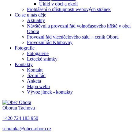
Úklid v obci a okolí
Prohlášení o přístupnosti webových stránek
Co se u nás děje
Aktuality
Návštěvní a provozní řád volnočasového hřiště v obci
Obora
Provozní řád víceúčelového sálu + ceník Obora
Provozní řád Klubovny
Fotografie
Fotogalerie
Letecké snímky
Kontakty
Kontakt
Jízdní řád
Anketa
Mapa webu
Vývoz jímek - kontakty
Obora
u Tachova
+420 724 183 950
schranka@obec-obora.cz