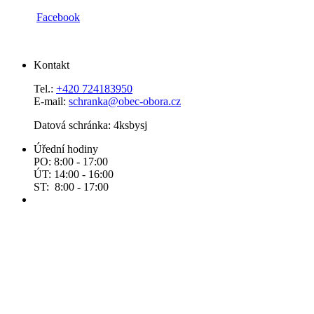
Facebook
Kontakt
Tel.:
+420 724183950
E-mail:
schranka@obec-obora.cz
Datová schránka: 4ksbysj
Úřední hodiny
PO: 8:00 - 17:00
ÚT: 14:00 - 16:00
ST: 8:00 - 17:00