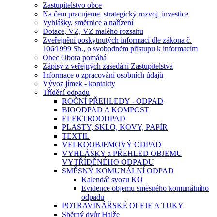
Zastupitelstvo obce
Na čem pracujeme, strategický rozvoj, investice
Vyhlášky, směrnice a nařízení
Dotace, VZ, VZ malého rozsahu
Zveřejnění poskytnutých informací dle zákona č.
106⁄1999 Sb., o svobodném přístupu k informacím
Obec Obora pomáhá
Zápisy z veřejných zasedání Zastupitelstva
Informace o zpracování osobních údajů
Vývoz jímek - kontakty
Třídění odpadu
ROČNÍ PŘEHLEDY - ODPAD
BIOODPAD A KOMPOST
ELEKTROODPAD
PLASTY, SKLO, KOVY, PAPÍR
TEXTIL
VELKOOBJEMOVÝ ODPAD
VYHLÁŠKY a PŘEHLED OBJEMU
VYTŘÍDĚNÉHO ODPADU
SMĚSNÝ KOMUNÁLNÍ ODPAD
Kalendář svozu KO
Evidence objemu směsného komunálního
odpadu
POTRAVINÁŘSKÉ OLEJE A TUKY
Sběrný dvůr Halže