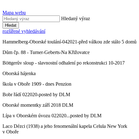
Mapa webu
Hledaný výraz
Hledat
rozšířené vyhledávání
Hammelberg-Oborské toulání-042021-před válkou zde stálo 5 domů
Dům čp. 88 - Turner-Geberts-Na Křižovatce
Böttgerův sloup - slavnostní odhalení po rekonstrukci 10-2017
Oborská hájenka
škola v Oboře 1909 - dnes Penzion
Bobr řádí 022020-posted by DLM
Oborské momentky září 2018 DLM
Lípa v Oborském úvozu 022020...posted by DLM
Laco Dézci (1938) a jeho fenomenální kapela Celula New York
v Oboře