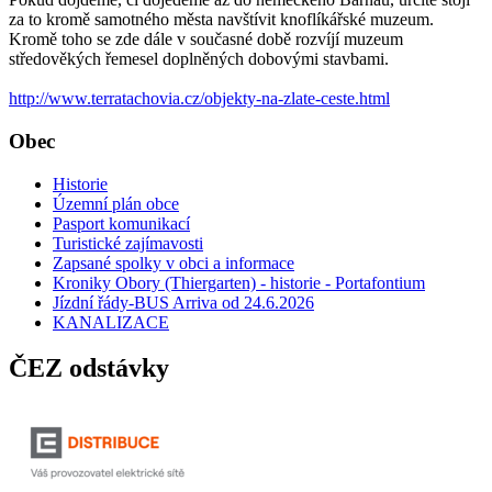
za to kromě samotného města navštívit knoflíkářské muzeum.
Kromě toho se zde dále v současné době rozvíjí muzeum
středověkých řemesel doplněných dobovými stavbami.
http://www.terratachovia.cz/objekty-na-zlate-ceste.html
Obec
Historie
Územní plán obce
Pasport komunikací
Turistické zajímavosti
Zapsané spolky v obci a informace
Kroniky Obory (Thiergarten) - historie - Portafontium
Jízdní řády-BUS Arriva od 24.6.2026
KANALIZACE
ČEZ odstávky