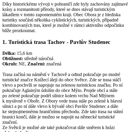
Díky historickému vývoji v pohraničí zde byly zachovány zajímavé
krásy a rozmanitosti přírody, které se dnes stávají turistickým
lákadlem v tomto zapomenutém kraji. Obec Obora je z hlediska
turistiky součástí několika cyklistických, turistických, případně
kombinovaných tras, které je možné v rámci aktivního odpočinku
blíže prozkoumat.
1. Turistická trasa Tachov - Pavlův Studenec
Délka:
15,6 km
Obtížnost:
středně náročná
Okruh:
NE,
Značení:
značená
Trasa začíná na náměstí v Tachově a odtud pokračuje po modré
turistické značce Knížecí álejí do obce Světce. Zde se trasa stáčí
vlevo a pochvíli se napojuje na zelenou turistickou značku. Po ní
pokračuje Aglainým údolím do obce Mýto. Projde obcí a stále
po zelené pokračuje podél silnice kolem vrchu Nad Mlýnem
k myslivně v Oboře. Z Obory vede trasa stále po zelené k hlavní
silnici a po ní dále vlevo k bývalé obci Pavlův Studenec a dále
ke stejnojmennému hraničnímu přechodu. Zde tato trasa na státní
hranici končí, dále je možno se napojit na německé turistické
značení.
Ze Světců je možné ale také pokračovat dále směrem k hrázi