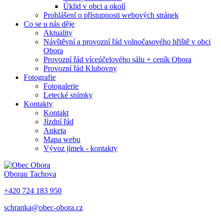
Úklid v obci a okolí
Prohlášení o přístupnosti webových stránek
Co se u nás děje
Aktuality
Návštěvní a provozní řád volnočasového hřiště v obci
Obora
Provozní řád víceúčelového sálu + ceník Obora
Provozní řád Klubovny
Fotografie
Fotogalerie
Letecké snímky
Kontakty
Kontakt
Jízdní řád
Anketa
Mapa webu
Vývoz jímek - kontakty
Obora
u Tachova
+420 724 183 950
schranka@obec-obora.cz