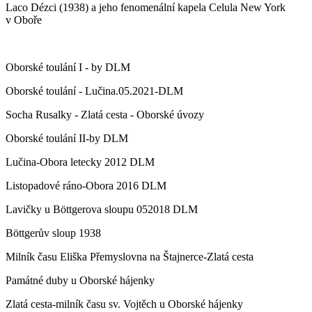
Laco Dézci (1938) a jeho fenomenální kapela Celula New York
v Oboře
Oborské toulání I - by DLM
Oborské toulání - Lučina.05.2021-DLM
Socha Rusalky - Zlatá cesta - Oborské úvozy
Oborské toulání II-by DLM
Lučina-Obora letecky 2012 DLM
Listopadové ráno-Obora 2016 DLM
Lavičky u Böttgerova sloupu 052018 DLM
Böttgerův sloup 1938
Milník času Eliška Přemyslovna na Štajnerce-Zlatá cesta
Památné duby u Oborské hájenky
Zlatá cesta-milník času sv. Vojtěch u Oborské hájenky