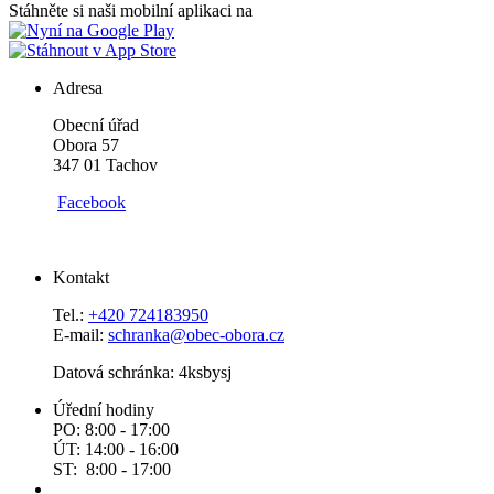
Stáhněte si naši mobilní aplikaci na
Adresa
Obecní úřad
Obora 57
347 01 Tachov
Facebook
Kontakt
Tel.:
+420 724183950
E-mail:
schranka@obec-obora.cz
Datová schránka: 4ksbysj
Úřední hodiny
PO: 8:00 - 17:00
ÚT: 14:00 - 16:00
ST: 8:00 - 17:00