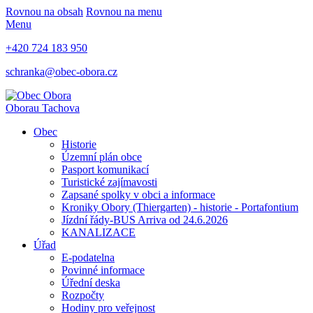
Rovnou na obsah
Rovnou na menu
Menu
+420 724 183 950
schranka@obec-obora.cz
Obora
u Tachova
Obec
Historie
Územní plán obce
Pasport komunikací
Turistické zajímavosti
Zapsané spolky v obci a informace
Kroniky Obory (Thiergarten) - historie - Portafontium
Jízdní řády-BUS Arriva od 24.6.2026
KANALIZACE
Úřad
E-podatelna
Povinné informace
Úřední deska
Rozpočty
Hodiny pro veřejnost