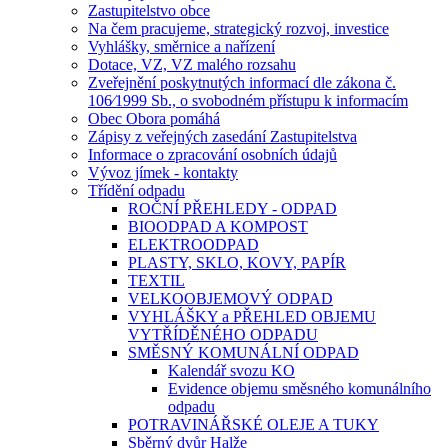
Zastupitelstvo obce
Na čem pracujeme, strategický rozvoj, investice
Vyhlášky, směrnice a nařízení
Dotace, VZ, VZ malého rozsahu
Zveřejnění poskytnutých informací dle zákona č.
106⁄1999 Sb., o svobodném přístupu k informacím
Obec Obora pomáhá
Zápisy z veřejných zasedání Zastupitelstva
Informace o zpracování osobních údajů
Vývoz jímek - kontakty
Třídění odpadu
ROČNÍ PŘEHLEDY - ODPAD
BIOODPAD A KOMPOST
ELEKTROODPAD
PLASTY, SKLO, KOVY, PAPÍR
TEXTIL
VELKOOBJEMOVÝ ODPAD
VYHLÁŠKY a PŘEHLED OBJEMU
VYTŘÍDĚNÉHO ODPADU
SMĚSNÝ KOMUNÁLNÍ ODPAD
Kalendář svozu KO
Evidence objemu směsného komunálního
odpadu
POTRAVINÁŘSKÉ OLEJE A TUKY
Sběrný dvůr Halže