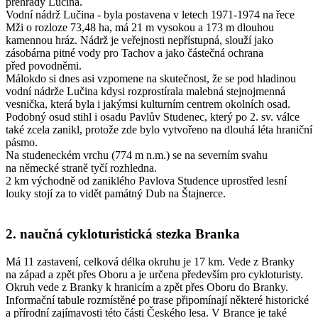
přehrady Lučina.
Vodní nádrž Lučina - byla postavena v letech 1971-1974 na řece
Mži o rozloze 73,48 ha, má 21 m vysokou a 173 m dlouhou
kamennou hráz. Nádrž je veřejnosti nepřístupná, slouží jako
zásobárna pitné vody pro Tachov a jako částečná ochrana
před povodněmi.
Málokdo si dnes asi vzpomene na skutečnost, že se pod hladinou
vodní nádrže Lučina kdysi rozprostírala malebná stejnojmenná
vesnička, která byla i jakýmsi kulturním centrem okolních osad.
Podobný osud stihl i osadu Pavlův Studenec, který po 2. sv. válce
také zcela zanikl, protože zde bylo vytvořeno na dlouhá léta hraniční
pásmo.
Na studeneckém vrchu (774 m n.m.) se na severním svahu
na německé straně tyčí rozhledna.
2 km východně od zaniklého Pavlova Studence uprostřed lesní
louky stojí za to vidět památný Dub na Štajnerce.
2. naučná cykloturistická stezka Branka
Má 11 zastavení, celková délka okruhu je 17 km. Vede z Branky
na západ a zpět přes Oboru a je určena především pro cykloturisty.
Okruh vede z Branky k hranicím a zpět přes Oboru do Branky.
Informační tabule rozmístěné po trase připomínají některé historické
a přírodní zajímavosti této části Českého lesa. V Brance je také