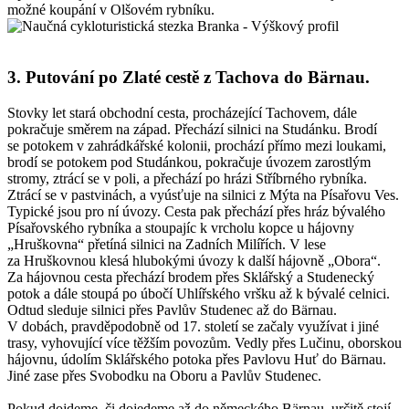
možné koupání v Olšovém rybníku.
3. Putování po Zlaté cestě z Tachova do Bärnau.
Stovky let stará obchodní cesta, procházející Tachovem, dále
pokračuje směrem na západ. Přechází silnici na Studánku. Brodí
se potokem v zahrádkářské kolonii, prochází přímo mezi loukami,
brodí se potokem pod Studánkou, pokračuje úvozem zarostlým
stromy, ztrácí se v poli, a přechází po hrázi Stříbrného rybníka.
Ztrácí se v pastvinách, a vyúsťuje na silnici z Mýta na Písařovu Ves.
Typické jsou pro ní úvozy. Cesta pak přechází přes hráz bývalého
Písařovského rybníka a stoupajíc k vrcholu kopce u hájovny
„Hruškovna“ přetíná silnici na Zadních Milířích. V lese
za Hruškovnou klesá hlubokými úvozy k další hájovně „Obora“.
Za hájovnou cesta přechází brodem přes Sklářský a Studenecký
potok a dále stoupá po úbočí Uhlířského vršku až k bývalé celnici.
Odtud sleduje silnici přes Pavlův Studenec až do Bärnau.
V dobách, pravděpodobně od 17. století se začaly využívat i jiné
trasy, vyhovující více těžším povozům. Vedly přes Lučinu, oborskou
hájovnu, údolím Sklářského potoka přes Pavlovu Huť do Bärnau.
Jiné zase přes Svobodku na Oboru a Pavlův Studenec.
Pokud dojdeme, či dojedeme až do německého Bärnau, určitě stojí