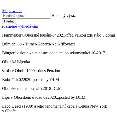
Mapa webu
Hledaný výraz
Hledat
rozšířené vyhledávání
Hammelberg-Oborské toulání-042021-před válkou zde stálo 5 domů
Dům čp. 88 - Turner-Geberts-Na Křižovatce
Böttgerův sloup - slavnostní odhalení po rekonstrukci 10-2017
Oborská hájenka
škola v Oboře 1909 - dnes Penzion
Bobr řádí 022020-posted by DLM
Oborské momentky září 2018 DLM
Lípa v Oborském úvozu 022020...posted by DLM
Laco Dézci (1938) a jeho fenomenální kapela Celula New York
v Oboře