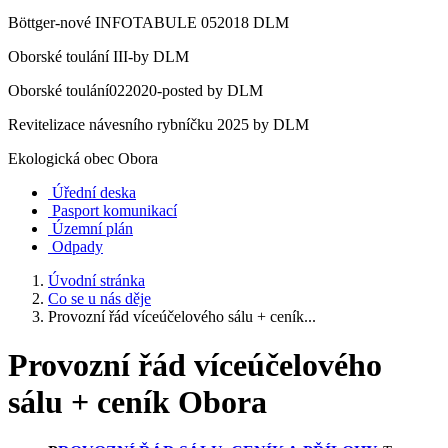
Böttger-nové INFOTABULE 052018 DLM
Oborské toulání III-by DLM
Oborské toulání022020-posted by DLM
Revitelizace návesního rybníčku 2025 by DLM
Ekologická obec Obora
Úřední deska
Pasport komunikací
Územní plán
Odpady
Úvodní stránka
Co se u nás děje
Provozní řád víceúčelového sálu + ceník...
Provozní řád víceúčelového
sálu + ceník Obora