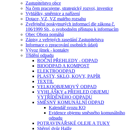
Zastupitelstvo obce
Na čem pracujeme, strategický rozvoj, investice
Vyhlášky, směrnice a nařízení
Dotace, VZ, VZ malého rozsahu
Zveřejnění poskytnutých informací dle zákona č.
106⁄1999 Sb., o svobodném přístupu k informacím
Obec Obora pomáhá
Zápisy z veřejných zasedání Zastupitelstva
Informace o zpracování osobních údajů
Vývoz jímek - kontakty
Třídění odpadu
ROČNÍ PŘEHLEDY - ODPAD
BIOODPAD A KOMPOST
ELEKTROODPAD
PLASTY, SKLO, KOVY, PAPÍR
TEXTIL
VELKOOBJEMOVÝ ODPAD
VYHLÁŠKY a PŘEHLED OBJEMU
VYTŘÍDĚNÉHO ODPADU
SMĚSNÝ KOMUNÁLNÍ ODPAD
Kalendář svozu KO
Evidence objemu směsného komunálního
odpadu
POTRAVINÁŘSKÉ OLEJE A TUKY
Sběrný dvůr Halže