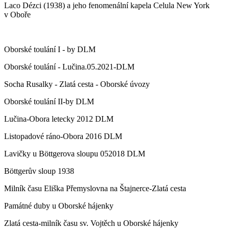
Laco Dézci (1938) a jeho fenomenální kapela Celula New York
v Oboře
Oborské toulání I - by DLM
Oborské toulání - Lučina.05.2021-DLM
Socha Rusalky - Zlatá cesta - Oborské úvozy
Oborské toulání II-by DLM
Lučina-Obora letecky 2012 DLM
Listopadové ráno-Obora 2016 DLM
Lavičky u Böttgerova sloupu 052018 DLM
Böttgerův sloup 1938
Milník času Eliška Přemyslovna na Štajnerce-Zlatá cesta
Památné duby u Oborské hájenky
Zlatá cesta-milník času sv. Vojtěch u Oborské hájenky