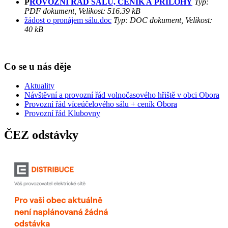
P
ROVOZNÍ ŘÁD SÁLU, CENÍK A PŘÍLOHY
Typ:
PDF dokument, Velikost: 516.39 kB
žádost o pronájem sálu.doc
Typ: DOC dokument, Velikost:
40 kB
Co se u nás děje
Aktuality
Návštěvní a provozní řád volnočasového hřiště v obci Obora
Provozní řád víceúčelového sálu + ceník Obora
Provozní řád Klubovny
ČEZ odstávky