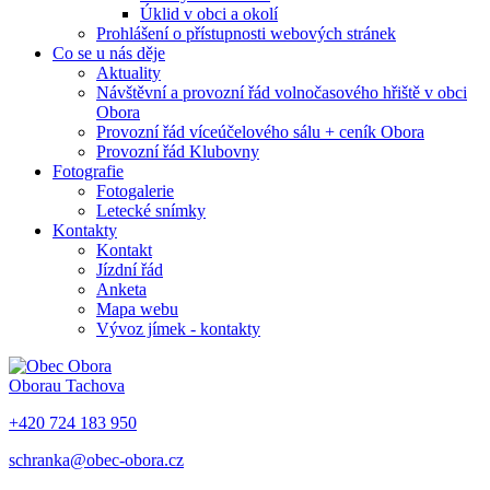
Úklid v obci a okolí
Prohlášení o přístupnosti webových stránek
Co se u nás děje
Aktuality
Návštěvní a provozní řád volnočasového hřiště v obci
Obora
Provozní řád víceúčelového sálu + ceník Obora
Provozní řád Klubovny
Fotografie
Fotogalerie
Letecké snímky
Kontakty
Kontakt
Jízdní řád
Anketa
Mapa webu
Vývoz jímek - kontakty
Obora
u Tachova
+420 724 183 950
schranka@obec-obora.cz