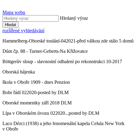
Mapa webu
Hledaný výraz
Hledat
rozšířené vyhledávání
Hammelberg-Oborské toulání-042021-před válkou zde stálo 5 domů
Dům čp. 88 - Turner-Geberts-Na Křižovatce
Böttgerův sloup - slavnostní odhalení po rekonstrukci 10-2017
Oborská hájenka
škola v Oboře 1909 - dnes Penzion
Bobr řádí 022020-posted by DLM
Oborské momentky září 2018 DLM
Lípa v Oborském úvozu 022020...posted by DLM
Laco Dézci (1938) a jeho fenomenální kapela Celula New York
v Oboře