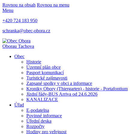
Rovnou na obsah
Rovnou na menu
Menu
+420 724 183 950
schranka@obec-obora.cz
Obora
u Tachova
Obec
Historie
Územní plán obce
Pasport komunikací
Turistické zajímavosti
Zapsané spolky v obci a informace
Kroniky Obory (Thiergarten) - historie - Portafontium
Jízdní řády-BUS Arriva od 24.6.2026
KANALIZACE
Úřad
E-podatelna
Povinné informace
Úřední deska
Rozpočty
Hodiny pro veřejnost