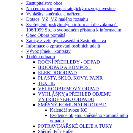
Zastupitelstvo obce
Na čem pracujeme, strategický rozvoj, investice
Vyhlášky, směrnice a nařízení
Dotace, VZ, VZ malého rozsahu
Zveřejnění poskytnutých informací dle zákona č.
106⁄1999 Sb., o svobodném přístupu k informacím
Obec Obora pomáhá
Zápisy z veřejných zasedání Zastupitelstva
Informace o zpracování osobních údajů
Vývoz jímek - kontakty
Třídění odpadu
ROČNÍ PŘEHLEDY - ODPAD
BIOODPAD A KOMPOST
ELEKTROODPAD
PLASTY, SKLO, KOVY, PAPÍR
TEXTIL
VELKOOBJEMOVÝ ODPAD
VYHLÁŠKY a PŘEHLED OBJEMU
VYTŘÍDĚNÉHO ODPADU
SMĚSNÝ KOMUNÁLNÍ ODPAD
Kalendář svozu KO
Evidence objemu směsného komunálního
odpadu
POTRAVINÁŘSKÉ OLEJE A TUKY
Sběrný dvůr Halže