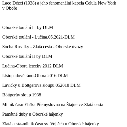
Laco Dézci (1938) a jeho fenomenální kapela Celula New York
v Oboře
Oborské toulání I - by DLM
Oborské toulání - Lučina.05.2021-DLM
Socha Rusalky - Zlatá cesta - Oborské úvozy
Oborské toulání II-by DLM
Lučina-Obora letecky 2012 DLM
Listopadové ráno-Obora 2016 DLM
Lavičky u Böttgerova sloupu 052018 DLM
Böttgerův sloup 1938
Milník času Eliška Přemyslovna na Štajnerce-Zlatá cesta
Památné duby u Oborské hájenky
Zlatá cesta-milník času sv. Vojtěch u Oborské hájenky