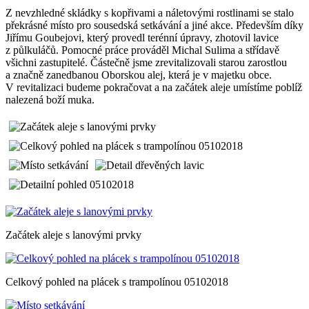
Z nevzhledné skládky s kopřivami a náletovými rostlinami se stalo
překrásné místo pro sousedská setkávání a jiné akce. Především díky
Jiřímu Goubejovi, který provedl terénní úpravy, zhotovil lavice
z půlkuláčů. Pomocné práce prováděl Michal Sulima a střídavě
všichni zastupitelé. Částečně jsme zrevitalizovali starou zarostlou
a značně zanedbanou Oborskou alej, která je v majetku obce.
V revitalizaci budeme pokračovat a na začátek aleje umístíme poblíž
nalezená boží muka.
Začátek aleje s lanovými prvky
Celkový pohled na plácek s trampolínou 05102018