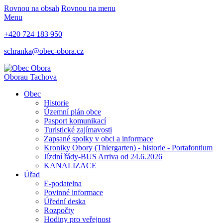
Rovnou na obsah
Rovnou na menu
Menu
+420 724 183 950
schranka@obec-obora.cz
Obora
u Tachova
Obec
Historie
Územní plán obce
Pasport komunikací
Turistické zajímavosti
Zapsané spolky v obci a informace
Kroniky Obory (Thiergarten) - historie - Portafontium
Jízdní řády-BUS Arriva od 24.6.2026
KANALIZACE
Úřad
E-podatelna
Povinné informace
Úřední deska
Rozpočty
Hodiny pro veřejnost