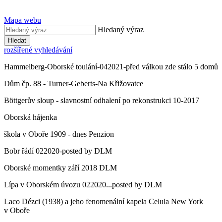
Mapa webu
Hledaný výraz
Hledat
rozšířené vyhledávání
Hammelberg-Oborské toulání-042021-před válkou zde stálo 5 domů
Dům čp. 88 - Turner-Geberts-Na Křižovatce
Böttgerův sloup - slavnostní odhalení po rekonstrukci 10-2017
Oborská hájenka
škola v Oboře 1909 - dnes Penzion
Bobr řádí 022020-posted by DLM
Oborské momentky září 2018 DLM
Lípa v Oborském úvozu 022020...posted by DLM
Laco Dézci (1938) a jeho fenomenální kapela Celula New York
v Oboře