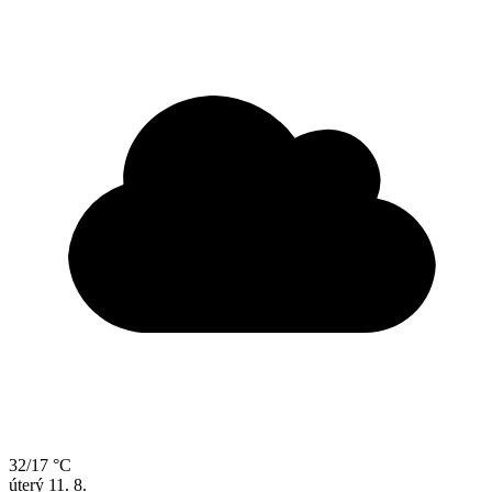
32/17 °C
úterý
11. 8.