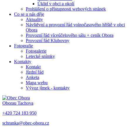
Úklid v obci a okolí
Prohlášení o přístupnosti webových stránek
Co se u nás děje
Aktuality
Návštěvní a provozní řád volnočasového hřiště v obci
Obora
Provozní řád víceúčelového sálu + ceník Obora
Provozní řád Klubovny
Fotografie
Fotogalerie
Letecké snímky
Kontakty
Kontakt
Jízdní řád
Anketa
Mapa webu
Vývoz jímek - kontakty
Obora
u Tachova
+420 724 183 950
schranka@obec-obora.cz