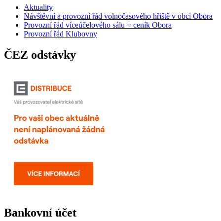
Aktuality
Návštěvní a provozní řád volnočasového hřiště v obci Obora
Provozní řád víceúčelového sálu + ceník Obora
Provozní řád Klubovny
ČEZ odstávky
Bankovní účet