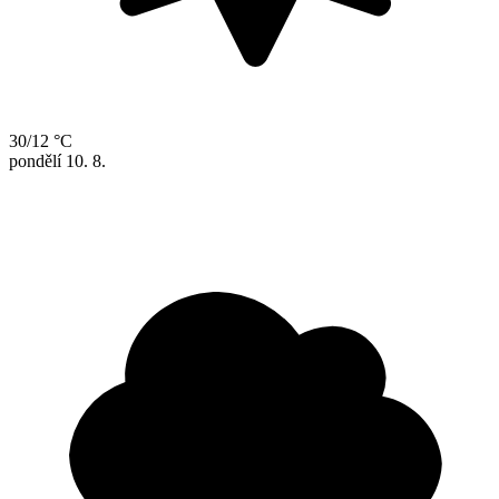
30/12 °C
pondělí
10. 8.