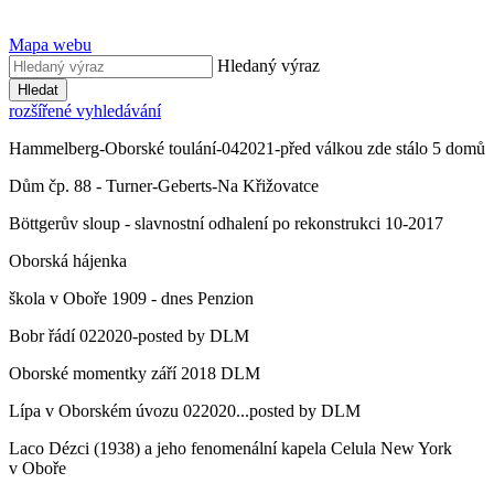
Mapa webu
Hledaný výraz
Hledat
rozšířené vyhledávání
Hammelberg-Oborské toulání-042021-před válkou zde stálo 5 domů
Dům čp. 88 - Turner-Geberts-Na Křižovatce
Böttgerův sloup - slavnostní odhalení po rekonstrukci 10-2017
Oborská hájenka
škola v Oboře 1909 - dnes Penzion
Bobr řádí 022020-posted by DLM
Oborské momentky září 2018 DLM
Lípa v Oborském úvozu 022020...posted by DLM
Laco Dézci (1938) a jeho fenomenální kapela Celula New York
v Oboře