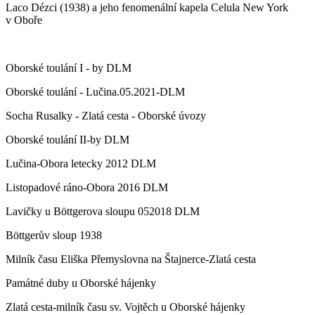
Laco Dézci (1938) a jeho fenomenální kapela Celula New York
v Oboře
Oborské toulání I - by DLM
Oborské toulání - Lučina.05.2021-DLM
Socha Rusalky - Zlatá cesta - Oborské úvozy
Oborské toulání II-by DLM
Lučina-Obora letecky 2012 DLM
Listopadové ráno-Obora 2016 DLM
Lavičky u Böttgerova sloupu 052018 DLM
Böttgerův sloup 1938
Milník času Eliška Přemyslovna na Štajnerce-Zlatá cesta
Památné duby u Oborské hájenky
Zlatá cesta-milník času sv. Vojtěch u Oborské hájenky