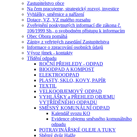
Zastupitelstvo obce
Na čem pracujeme, strategický rozvoj, investice
Vyhlášky, směrnice a nařízení
Dotace, VZ, VZ malého rozsahu
Zveřejnění poskytnutých informací dle zákona č.
106⁄1999 Sb., o svobodném přístupu k informacím
Obec Obora pomáhá
Zápisy z veřejných zasedání Zastupitelstva
Informace o zpracování osobních údajů
Vývoz jímek - kontakty
Třídění odpadu
ROČNÍ PŘEHLEDY - ODPAD
BIOODPAD A KOMPOST
ELEKTROODPAD
PLASTY, SKLO, KOVY, PAPÍR
TEXTIL
VELKOOBJEMOVÝ ODPAD
VYHLÁŠKY a PŘEHLED OBJEMU
VYTŘÍDĚNÉHO ODPADU
SMĚSNÝ KOMUNÁLNÍ ODPAD
Kalendář svozu KO
Evidence objemu směsného komunálního
odpadu
POTRAVINÁŘSKÉ OLEJE A TUKY
Sběrný dvůr Halže