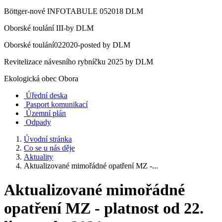
Böttger-nové INFOTABULE 052018 DLM
Oborské toulání III-by DLM
Oborské toulání022020-posted by DLM
Revitelizace návesního rybníčku 2025 by DLM
Ekologická obec Obora
Úřední deska
Pasport komunikací
Územní plán
Odpady
Úvodní stránka
Co se u nás děje
Aktuality
Aktualizované mimořádné opatření MZ -...
Aktualizované mimořádné
opatření MZ - platnost od 22.