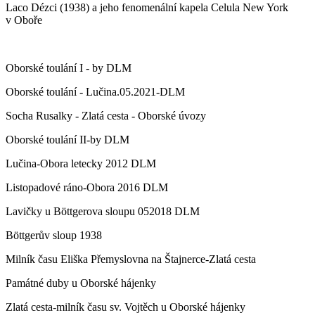
Laco Dézci (1938) a jeho fenomenální kapela Celula New York
v Oboře
Oborské toulání I - by DLM
Oborské toulání - Lučina.05.2021-DLM
Socha Rusalky - Zlatá cesta - Oborské úvozy
Oborské toulání II-by DLM
Lučina-Obora letecky 2012 DLM
Listopadové ráno-Obora 2016 DLM
Lavičky u Böttgerova sloupu 052018 DLM
Böttgerův sloup 1938
Milník času Eliška Přemyslovna na Štajnerce-Zlatá cesta
Památné duby u Oborské hájenky
Zlatá cesta-milník času sv. Vojtěch u Oborské hájenky