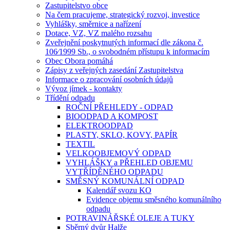
Zastupitelstvo obce
Na čem pracujeme, strategický rozvoj, investice
Vyhlášky, směrnice a nařízení
Dotace, VZ, VZ malého rozsahu
Zveřejnění poskytnutých informací dle zákona č.
106⁄1999 Sb., o svobodném přístupu k informacím
Obec Obora pomáhá
Zápisy z veřejných zasedání Zastupitelstva
Informace o zpracování osobních údajů
Vývoz jímek - kontakty
Třídění odpadu
ROČNÍ PŘEHLEDY - ODPAD
BIOODPAD A KOMPOST
ELEKTROODPAD
PLASTY, SKLO, KOVY, PAPÍR
TEXTIL
VELKOOBJEMOVÝ ODPAD
VYHLÁŠKY a PŘEHLED OBJEMU
VYTŘÍDĚNÉHO ODPADU
SMĚSNÝ KOMUNÁLNÍ ODPAD
Kalendář svozu KO
Evidence objemu směsného komunálního
odpadu
POTRAVINÁŘSKÉ OLEJE A TUKY
Sběrný dvůr Halže