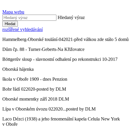
Mapa webu
Hledaný výraz
Hledat
rozšířené vyhledávání
Hammelberg-Oborské toulání-042021-před válkou zde stálo 5 domů
Dům čp. 88 - Turner-Geberts-Na Křižovatce
Böttgerův sloup - slavnostní odhalení po rekonstrukci 10-2017
Oborská hájenka
škola v Oboře 1909 - dnes Penzion
Bobr řádí 022020-posted by DLM
Oborské momentky září 2018 DLM
Lípa v Oborském úvozu 022020...posted by DLM
Laco Dézci (1938) a jeho fenomenální kapela Celula New York
v Oboře