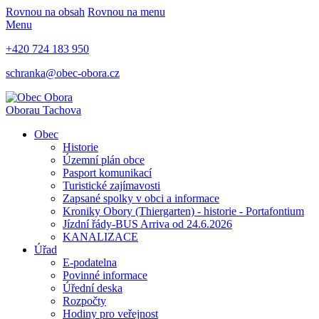
Rovnou na obsah
Rovnou na menu
Menu
+420 724 183 950
schranka@obec-obora.cz
Obora
u Tachova
Obec
Historie
Územní plán obce
Pasport komunikací
Turistické zajímavosti
Zapsané spolky v obci a informace
Kroniky Obory (Thiergarten) - historie - Portafontium
Jízdní řády-BUS Arriva od 24.6.2026
KANALIZACE
Úřad
E-podatelna
Povinné informace
Úřední deska
Rozpočty
Hodiny pro veřejnost