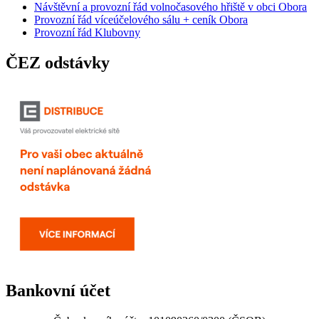
Návštěvní a provozní řád volnočasového hřiště v obci Obora
Provozní řád víceúčelového sálu + ceník Obora
Provozní řád Klubovny
ČEZ odstávky
Bankovní účet