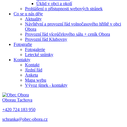
Úklid v obci a okolí
Prohlášení o přístupnosti webových stránek
Co se u nás děje
Aktuality
Návštěvní a provozní řád volnočasového hřiště v obci
Obora
Provozní řád víceúčelového sálu + ceník Obora
Provozní řád Klubovny
Fotografie
Fotogalerie
Letecké snímky
Kontakty
Kontakt
Jízdní řád
Anketa
Mapa webu
Vývoz jímek - kontakty
Obora
u Tachova
+420 724 183 950
schranka@obec-obora.cz