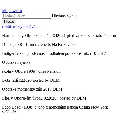
Mapa webu
Hledaný výraz
Hledat
rozšířené vyhledávání
Hammelberg-Oborské toulání-042021-před válkou zde stálo 5 domů
Dům čp. 88 - Turner-Geberts-Na Křižovatce
Böttgerův sloup - slavnostní odhalení po rekonstrukci 10-2017
Oborská hájenka
škola v Oboře 1909 - dnes Penzion
Bobr řádí 022020-posted by DLM
Oborské momentky září 2018 DLM
Lípa v Oborském úvozu 022020...posted by DLM
Laco Dézci (1938) a jeho fenomenální kapela Celula New York
v Oboře