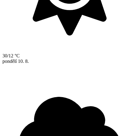
30/12 °C
pondělí
10. 8.