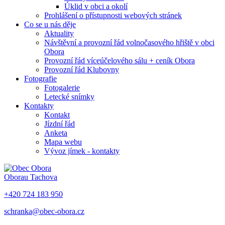
Úklid v obci a okolí
Prohlášení o přístupnosti webových stránek
Co se u nás děje
Aktuality
Návštěvní a provozní řád volnočasového hřiště v obci
Obora
Provozní řád víceúčelového sálu + ceník Obora
Provozní řád Klubovny
Fotografie
Fotogalerie
Letecké snímky
Kontakty
Kontakt
Jízdní řád
Anketa
Mapa webu
Vývoz jímek - kontakty
Obora
u Tachova
+420 724 183 950
schranka@obec-obora.cz