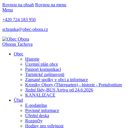
Rovnou na obsah
Rovnou na menu
Menu
+420 724 183 950
schranka@obec-obora.cz
Obora
u Tachova
Obec
Historie
Územní plán obce
Pasport komunikací
Turistické zajímavosti
Zapsané spolky v obci a informace
Kroniky Obory (Thiergarten) - historie - Portafontium
Jízdní řády-BUS Arriva od 24.6.2026
KANALIZACE
Úřad
E-podatelna
Povinné informace
Úřední deska
Rozpočty
Hodiny pro veřejnost