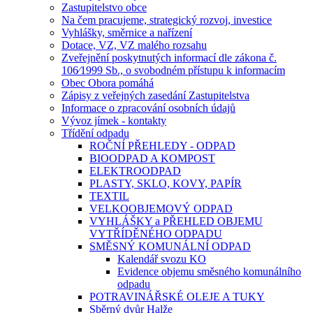
Zastupitelstvo obce
Na čem pracujeme, strategický rozvoj, investice
Vyhlášky, směrnice a nařízení
Dotace, VZ, VZ malého rozsahu
Zveřejnění poskytnutých informací dle zákona č.
106⁄1999 Sb., o svobodném přístupu k informacím
Obec Obora pomáhá
Zápisy z veřejných zasedání Zastupitelstva
Informace o zpracování osobních údajů
Vývoz jímek - kontakty
Třídění odpadu
ROČNÍ PŘEHLEDY - ODPAD
BIOODPAD A KOMPOST
ELEKTROODPAD
PLASTY, SKLO, KOVY, PAPÍR
TEXTIL
VELKOOBJEMOVÝ ODPAD
VYHLÁŠKY a PŘEHLED OBJEMU
VYTŘÍDĚNÉHO ODPADU
SMĚSNÝ KOMUNÁLNÍ ODPAD
Kalendář svozu KO
Evidence objemu směsného komunálního
odpadu
POTRAVINÁŘSKÉ OLEJE A TUKY
Sběrný dvůr Halže