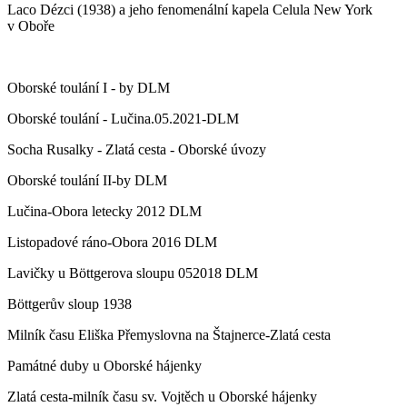
Laco Dézci (1938) a jeho fenomenální kapela Celula New York
v Oboře
Oborské toulání I - by DLM
Oborské toulání - Lučina.05.2021-DLM
Socha Rusalky - Zlatá cesta - Oborské úvozy
Oborské toulání II-by DLM
Lučina-Obora letecky 2012 DLM
Listopadové ráno-Obora 2016 DLM
Lavičky u Böttgerova sloupu 052018 DLM
Böttgerův sloup 1938
Milník času Eliška Přemyslovna na Štajnerce-Zlatá cesta
Památné duby u Oborské hájenky
Zlatá cesta-milník času sv. Vojtěch u Oborské hájenky