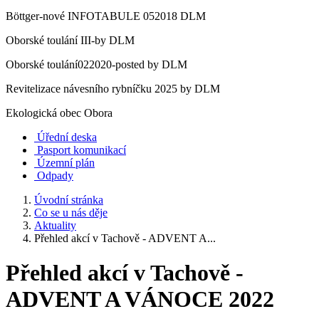
Böttger-nové INFOTABULE 052018 DLM
Oborské toulání III-by DLM
Oborské toulání022020-posted by DLM
Revitelizace návesního rybníčku 2025 by DLM
Ekologická obec Obora
Úřední deska
Pasport komunikací
Územní plán
Odpady
Úvodní stránka
Co se u nás děje
Aktuality
Přehled akcí v Tachově - ADVENT A...
Přehled akcí v Tachově -
ADVENT A VÁNOCE 2022