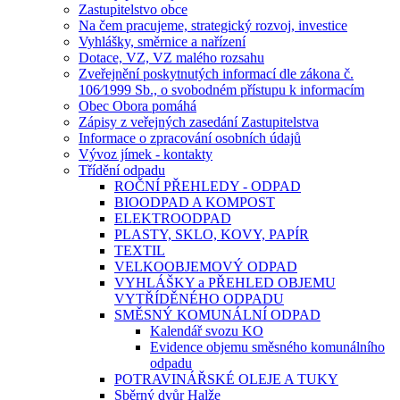
Zastupitelstvo obce
Na čem pracujeme, strategický rozvoj, investice
Vyhlášky, směrnice a nařízení
Dotace, VZ, VZ malého rozsahu
Zveřejnění poskytnutých informací dle zákona č.
106⁄1999 Sb., o svobodném přístupu k informacím
Obec Obora pomáhá
Zápisy z veřejných zasedání Zastupitelstva
Informace o zpracování osobních údajů
Vývoz jímek - kontakty
Třídění odpadu
ROČNÍ PŘEHLEDY - ODPAD
BIOODPAD A KOMPOST
ELEKTROODPAD
PLASTY, SKLO, KOVY, PAPÍR
TEXTIL
VELKOOBJEMOVÝ ODPAD
VYHLÁŠKY a PŘEHLED OBJEMU
VYTŘÍDĚNÉHO ODPADU
SMĚSNÝ KOMUNÁLNÍ ODPAD
Kalendář svozu KO
Evidence objemu směsného komunálního
odpadu
POTRAVINÁŘSKÉ OLEJE A TUKY
Sběrný dvůr Halže