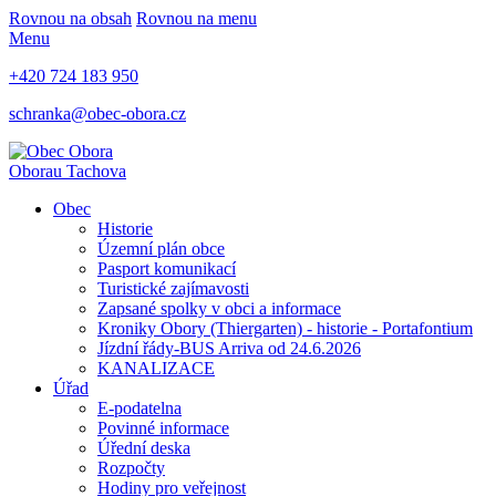
Rovnou na obsah
Rovnou na menu
Menu
+420 724 183 950
schranka@obec-obora.cz
Obora
u Tachova
Obec
Historie
Územní plán obce
Pasport komunikací
Turistické zajímavosti
Zapsané spolky v obci a informace
Kroniky Obory (Thiergarten) - historie - Portafontium
Jízdní řády-BUS Arriva od 24.6.2026
KANALIZACE
Úřad
E-podatelna
Povinné informace
Úřední deska
Rozpočty
Hodiny pro veřejnost