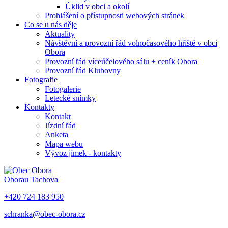
Úklid v obci a okolí
Prohlášení o přístupnosti webových stránek
Co se u nás děje
Aktuality
Návštěvní a provozní řád volnočasového hřiště v obci
Obora
Provozní řád víceúčelového sálu + ceník Obora
Provozní řád Klubovny
Fotografie
Fotogalerie
Letecké snímky
Kontakty
Kontakt
Jízdní řád
Anketa
Mapa webu
Vývoz jímek - kontakty
Obora
u Tachova
+420 724 183 950
schranka@obec-obora.cz