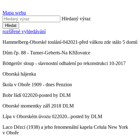
Mapa webu
Hledaný výraz
Hledat
rozšířené vyhledávání
Hammelberg-Oborské toulání-042021-před válkou zde stálo 5 domů
Dům čp. 88 - Turner-Geberts-Na Křižovatce
Böttgerův sloup - slavnostní odhalení po rekonstrukci 10-2017
Oborská hájenka
škola v Oboře 1909 - dnes Penzion
Bobr řádí 022020-posted by DLM
Oborské momentky září 2018 DLM
Lípa v Oborském úvozu 022020...posted by DLM
Laco Dézci (1938) a jeho fenomenální kapela Celula New York
v Oboře