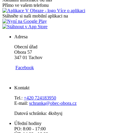
Přímo ve vašem telefonu
Více o aplikaci
Stáhněte si naši mobilní aplikaci na
Adresa
Obecní úřad
Obora 57
347 01 Tachov
Facebook
Kontakt
Tel.:
+420 724183950
E-mail:
schranka@obec-obora.cz
Datová schránka: 4ksbysj
Úřední hodiny
PO: 8:00 - 17:00