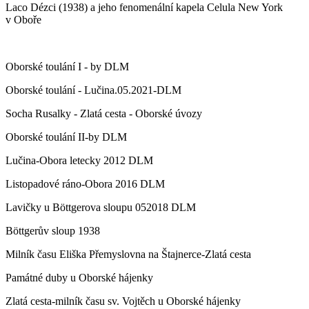
Laco Dézci (1938) a jeho fenomenální kapela Celula New York
v Oboře
Oborské toulání I - by DLM
Oborské toulání - Lučina.05.2021-DLM
Socha Rusalky - Zlatá cesta - Oborské úvozy
Oborské toulání II-by DLM
Lučina-Obora letecky 2012 DLM
Listopadové ráno-Obora 2016 DLM
Lavičky u Böttgerova sloupu 052018 DLM
Böttgerův sloup 1938
Milník času Eliška Přemyslovna na Štajnerce-Zlatá cesta
Památné duby u Oborské hájenky
Zlatá cesta-milník času sv. Vojtěch u Oborské hájenky