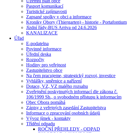
Územní plán obce
Pasport komunikací
Turistické zajímavosti
Zapsané spolky v obci a informace
Kroniky Obory (Thiergarten) - historie - Portafontium
Jízdní řády-BUS Arriva od 24.6.2026
KANALIZACE
Úřad
E-podatelna
Povinné informace
Úřední deska
Rozpočty
Hodiny pro veřejnost
Zastupitelstvo obce
Na čem pracujeme, strategický rozvoj, investice
Vyhlášky, směrnice a nařízení
Dotace, VZ, VZ malého rozsahu
Zveřejnění poskytnutých informací dle zákona č.
106/1999 Sb., o svobodném přístupu k informacím
Obec Obora pomáhá
Zápisy z veřejných zasedání Zastupitelstva
Informace o zpracování osobních údajů
Vývoz jímek - kontakty
Třídění odpadu
ROČNÍ PŘEHLEDY - ODPAD