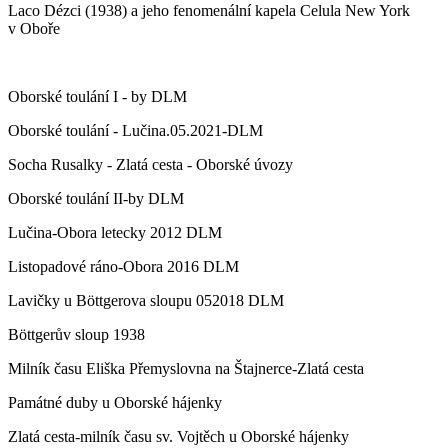
Laco Dézci (1938) a jeho fenomenální kapela Celula New York
v Oboře
Oborské toulání I - by DLM
Oborské toulání - Lučina.05.2021-DLM
Socha Rusalky - Zlatá cesta - Oborské úvozy
Oborské toulání II-by DLM
Lučina-Obora letecky 2012 DLM
Listopadové ráno-Obora 2016 DLM
Lavičky u Böttgerova sloupu 052018 DLM
Böttgerův sloup 1938
Milník času Eliška Přemyslovna na Štajnerce-Zlatá cesta
Památné duby u Oborské hájenky
Zlatá cesta-milník času sv. Vojtěch u Oborské hájenky