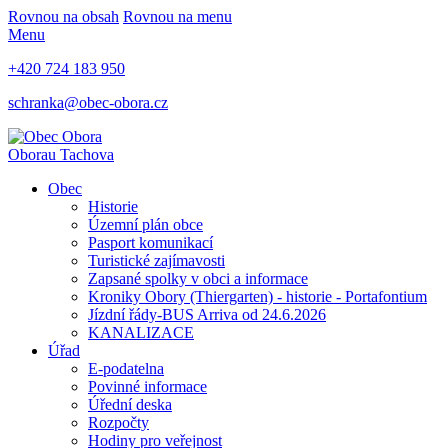
Rovnou na obsah
Rovnou na menu
Menu
+420 724 183 950
schranka@obec-obora.cz
Obora
u Tachova
Obec
Historie
Územní plán obce
Pasport komunikací
Turistické zajímavosti
Zapsané spolky v obci a informace
Kroniky Obory (Thiergarten) - historie - Portafontium
Jízdní řády-BUS Arriva od 24.6.2026
KANALIZACE
Úřad
E-podatelna
Povinné informace
Úřední deska
Rozpočty
Hodiny pro veřejnost