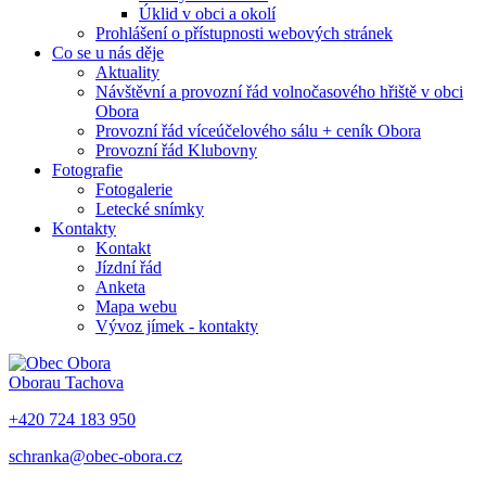
Úklid v obci a okolí
Prohlášení o přístupnosti webových stránek
Co se u nás děje
Aktuality
Návštěvní a provozní řád volnočasového hřiště v obci
Obora
Provozní řád víceúčelového sálu + ceník Obora
Provozní řád Klubovny
Fotografie
Fotogalerie
Letecké snímky
Kontakty
Kontakt
Jízdní řád
Anketa
Mapa webu
Vývoz jímek - kontakty
Obora
u Tachova
+420 724 183 950
schranka@obec-obora.cz