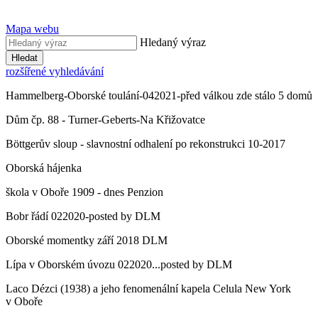
Mapa webu
Hledaný výraz
Hledat
rozšířené vyhledávání
Hammelberg-Oborské toulání-042021-před válkou zde stálo 5 domů
Dům čp. 88 - Turner-Geberts-Na Křižovatce
Böttgerův sloup - slavnostní odhalení po rekonstrukci 10-2017
Oborská hájenka
škola v Oboře 1909 - dnes Penzion
Bobr řádí 022020-posted by DLM
Oborské momentky září 2018 DLM
Lípa v Oborském úvozu 022020...posted by DLM
Laco Dézci (1938) a jeho fenomenální kapela Celula New York
v Oboře