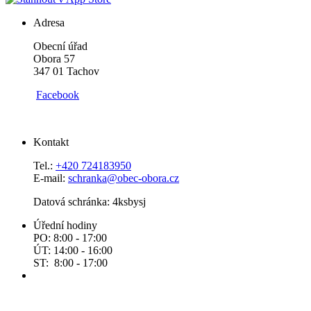
Adresa
Obecní úřad
Obora 57
347 01 Tachov
Facebook
Kontakt
Tel.:
+420 724183950
E-mail:
schranka@obec-obora.cz
Datová schránka: 4ksbysj
Úřední hodiny
PO: 8:00 - 17:00
ÚT: 14:00 - 16:00
ST: 8:00 - 17:00