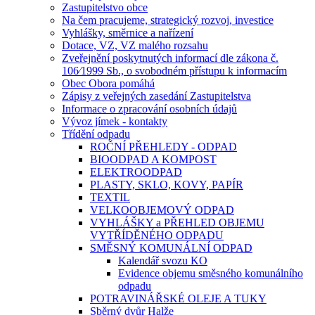
Zastupitelstvo obce
Na čem pracujeme, strategický rozvoj, investice
Vyhlášky, směrnice a nařízení
Dotace, VZ, VZ malého rozsahu
Zveřejnění poskytnutých informací dle zákona č.
106⁄1999 Sb., o svobodném přístupu k informacím
Obec Obora pomáhá
Zápisy z veřejných zasedání Zastupitelstva
Informace o zpracování osobních údajů
Vývoz jímek - kontakty
Třídění odpadu
ROČNÍ PŘEHLEDY - ODPAD
BIOODPAD A KOMPOST
ELEKTROODPAD
PLASTY, SKLO, KOVY, PAPÍR
TEXTIL
VELKOOBJEMOVÝ ODPAD
VYHLÁŠKY a PŘEHLED OBJEMU
VYTŘÍDĚNÉHO ODPADU
SMĚSNÝ KOMUNÁLNÍ ODPAD
Kalendář svozu KO
Evidence objemu směsného komunálního
odpadu
POTRAVINÁŘSKÉ OLEJE A TUKY
Sběrný dvůr Halže