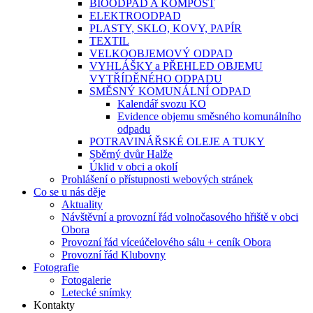
BIOODPAD A KOMPOST
ELEKTROODPAD
PLASTY, SKLO, KOVY, PAPÍR
TEXTIL
VELKOOBJEMOVÝ ODPAD
VYHLÁŠKY a PŘEHLED OBJEMU
VYTŘÍDĚNÉHO ODPADU
SMĚSNÝ KOMUNÁLNÍ ODPAD
Kalendář svozu KO
Evidence objemu směsného komunálního
odpadu
POTRAVINÁŘSKÉ OLEJE A TUKY
Sběrný dvůr Halže
Úklid v obci a okolí
Prohlášení o přístupnosti webových stránek
Co se u nás děje
Aktuality
Návštěvní a provozní řád volnočasového hřiště v obci
Obora
Provozní řád víceúčelového sálu + ceník Obora
Provozní řád Klubovny
Fotografie
Fotogalerie
Letecké snímky
Kontakty