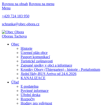
Rovnou na obsah
Rovnou na menu
Menu
+420 724 183 950
schranka@obec-obora.cz
Obora
u Tachova
Obec
Historie
Územní plán obce
Pasport komunikací
Turistické zajímavosti
Zapsané spolky v obci a informace
Kroniky Obory (Thiergarten) - historie - Portafontium
Jízdní řády-BUS Arriva od 24.6.2026
KANALIZACE
Úřad
E-podatelna
Povinné informace
Úřední deska
Rozpočty
Hodiny pro veřejnost