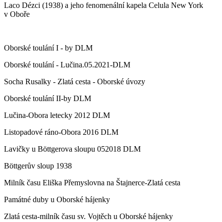
Laco Dézci (1938) a jeho fenomenální kapela Celula New York
v Oboře
Oborské toulání I - by DLM
Oborské toulání - Lučina.05.2021-DLM
Socha Rusalky - Zlatá cesta - Oborské úvozy
Oborské toulání II-by DLM
Lučina-Obora letecky 2012 DLM
Listopadové ráno-Obora 2016 DLM
Lavičky u Böttgerova sloupu 052018 DLM
Böttgerův sloup 1938
Milník času Eliška Přemyslovna na Štajnerce-Zlatá cesta
Památné duby u Oborské hájenky
Zlatá cesta-milník času sv. Vojtěch u Oborské hájenky