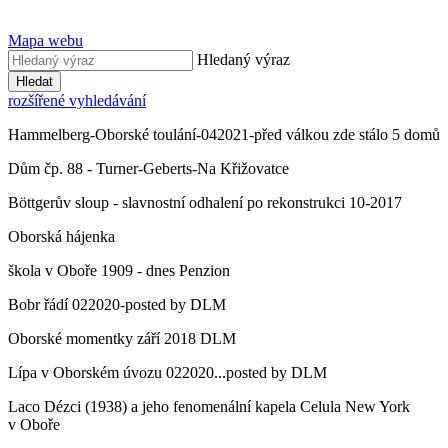
Mapa webu
Hledaný výraz
Hledat
rozšířené vyhledávání
Hammelberg-Oborské toulání-042021-před válkou zde stálo 5 domů
Dům čp. 88 - Turner-Geberts-Na Křižovatce
Böttgerův sloup - slavnostní odhalení po rekonstrukci 10-2017
Oborská hájenka
škola v Oboře 1909 - dnes Penzion
Bobr řádí 022020-posted by DLM
Oborské momentky září 2018 DLM
Lípa v Oborském úvozu 022020...posted by DLM
Laco Dézci (1938) a jeho fenomenální kapela Celula New York
v Oboře