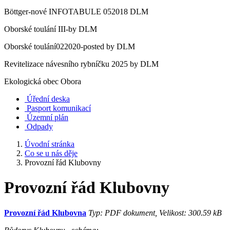
Böttger-nové INFOTABULE 052018 DLM
Oborské toulání III-by DLM
Oborské toulání022020-posted by DLM
Revitelizace návesního rybníčku 2025 by DLM
Ekologická obec Obora
Úřední deska
Pasport komunikací
Územní plán
Odpady
Úvodní stránka
Co se u nás děje
Provozní řád Klubovny
Provozní řád Klubovny
Provozní řád Klubovna
Typ: PDF dokument, Velikost: 300.59 kB