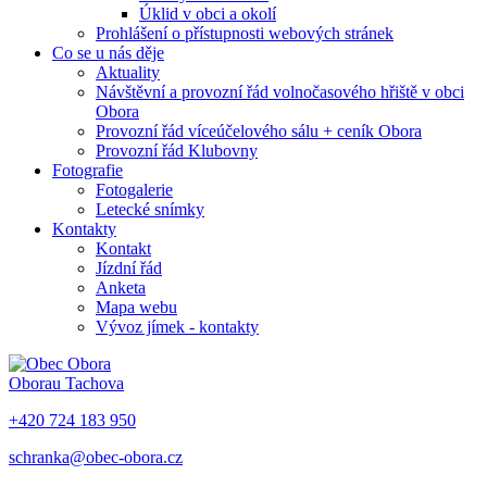
Úklid v obci a okolí
Prohlášení o přístupnosti webových stránek
Co se u nás děje
Aktuality
Návštěvní a provozní řád volnočasového hřiště v obci
Obora
Provozní řád víceúčelového sálu + ceník Obora
Provozní řád Klubovny
Fotografie
Fotogalerie
Letecké snímky
Kontakty
Kontakt
Jízdní řád
Anketa
Mapa webu
Vývoz jímek - kontakty
Obora
u Tachova
+420 724 183 950
schranka@obec-obora.cz