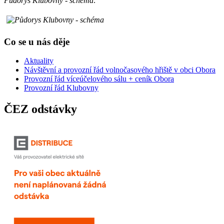
Půdorys Klubovny - schéma:
Co se u nás děje
Aktuality
Návštěvní a provozní řád volnočasového hřiště v obci Obora
Provozní řád víceúčelového sálu + ceník Obora
Provozní řád Klubovny
ČEZ odstávky