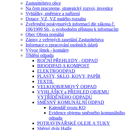
Zastupitelstvo obce
Na čem pracujeme, strategický rozvoj, investice
Vyhlášky, směrnice a nařízení
Dotace, VZ, VZ malého rozsahu
Zveřejnění poskytnutých informací dle zákona č.
106⁄1999 Sb., o svobodném přístupu k informacím
Obec Obora pomáhá
Zápisy z veřejných zasedání Zastupitelstva
Informace o zpracování osobních údajů
Vývoz jímek - kontakty
Třídění odpadu
ROČNÍ PŘEHLEDY - ODPAD
BIOODPAD A KOMPOST
ELEKTROODPAD
PLASTY, SKLO, KOVY, PAPÍR
TEXTIL
VELKOOBJEMOVÝ ODPAD
VYHLÁŠKY a PŘEHLED OBJEMU
VYTŘÍDĚNÉHO ODPADU
SMĚSNÝ KOMUNÁLNÍ ODPAD
Kalendář svozu KO
Evidence objemu směsného komunálního
odpadu
POTRAVINÁŘSKÉ OLEJE A TUKY
Sběrný dvůr Halže