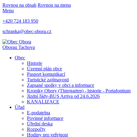
Rovnou na obsah
Rovnou na menu
Menu
+420 724 183 950
schranka@obec-obora.cz
Obora
u Tachova
Obec
Historie
Územní plán obce
Pasport komunikací
Turistické zajímavosti
Zapsané spolky v obci a informace
Kroniky Obory (Thiergarten) - historie - Portafontium
Jízdní řády-BUS Arriva od 24.6.2026
KANALIZACE
Úřad
E-podatelna
Povinné informace
Úřední deska
Rozpočty
Hodiny pro veřejnost