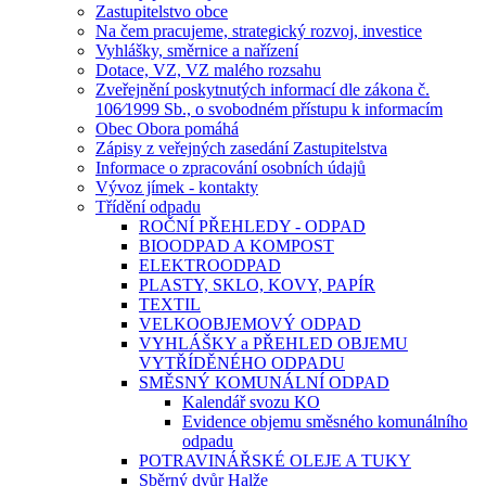
Zastupitelstvo obce
Na čem pracujeme, strategický rozvoj, investice
Vyhlášky, směrnice a nařízení
Dotace, VZ, VZ malého rozsahu
Zveřejnění poskytnutých informací dle zákona č.
106⁄1999 Sb., o svobodném přístupu k informacím
Obec Obora pomáhá
Zápisy z veřejných zasedání Zastupitelstva
Informace o zpracování osobních údajů
Vývoz jímek - kontakty
Třídění odpadu
ROČNÍ PŘEHLEDY - ODPAD
BIOODPAD A KOMPOST
ELEKTROODPAD
PLASTY, SKLO, KOVY, PAPÍR
TEXTIL
VELKOOBJEMOVÝ ODPAD
VYHLÁŠKY a PŘEHLED OBJEMU
VYTŘÍDĚNÉHO ODPADU
SMĚSNÝ KOMUNÁLNÍ ODPAD
Kalendář svozu KO
Evidence objemu směsného komunálního
odpadu
POTRAVINÁŘSKÉ OLEJE A TUKY
Sběrný dvůr Halže