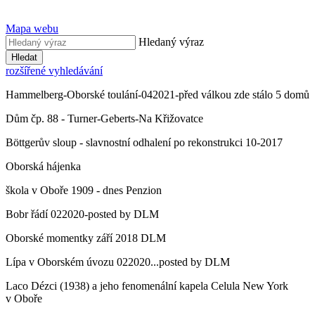
Mapa webu
Hledaný výraz
Hledat
rozšířené vyhledávání
Hammelberg-Oborské toulání-042021-před válkou zde stálo 5 domů
Dům čp. 88 - Turner-Geberts-Na Křižovatce
Böttgerův sloup - slavnostní odhalení po rekonstrukci 10-2017
Oborská hájenka
škola v Oboře 1909 - dnes Penzion
Bobr řádí 022020-posted by DLM
Oborské momentky září 2018 DLM
Lípa v Oborském úvozu 022020...posted by DLM
Laco Dézci (1938) a jeho fenomenální kapela Celula New York
v Oboře