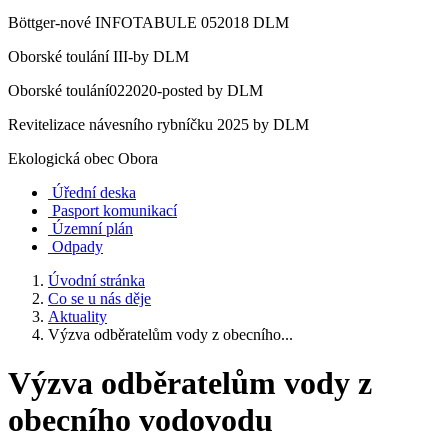
Böttger-nové INFOTABULE 052018 DLM
Oborské toulání III-by DLM
Oborské toulání022020-posted by DLM
Revitelizace návesního rybníčku 2025 by DLM
Ekologická obec Obora
Úřední deska
Pasport komunikací
Územní plán
Odpady
Úvodní stránka
Co se u nás děje
Aktuality
Výzva odběratelům vody z obecního...
Výzva odběratelům vody z
obecního vodovodu