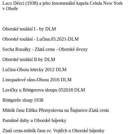
Laco Dézci (1938) a jeho fenomenální kapela Celula New York
v Oboře
Oborské toulání I - by DLM
Oborské toulání - Lučina.05.2021-DLM
Socha Rusalky - Zlatá cesta - Oborské úvozy
Oborské toulání II-by DLM
Lučina-Obora letecky 2012 DLM
Listopadové ráno-Obora 2016 DLM
Lavičky u Böttgerova sloupu 052018 DLM
Böttgerův sloup 1938
Milník času Eliška Přemyslovna na Štajnerce-Zlatá cesta
Památné duby u Oborské hájenky
Zlatá cesta-milník času sv. Vojtěch u Oborské hájenky