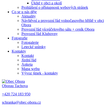
Úklid v obci a okolí
Prohlášení o přístupnosti webových stránek
Co se u nás děje
Aktuality
Návštěvní a provozní řád volnočasového hřiště v obci
Obora
Provozní řád víceúčelového sálu + ceník Obora
Provozní řád Klubovny
Fotografie
Fotogalerie
Letecké snímky
Kontakty
Kontakt
Jízdní řád
Anketa
Mapa webu
Vývoz jímek - kontakty
Obora
u Tachova
+420 724 183 950
schranka@obec-obora.cz