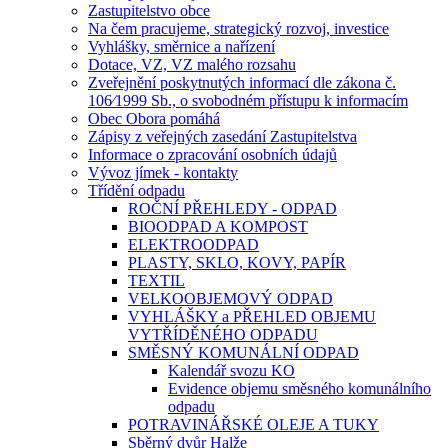
Zastupitelstvo obce
Na čem pracujeme, strategický rozvoj, investice
Vyhlášky, směrnice a nařízení
Dotace, VZ, VZ malého rozsahu
Zveřejnění poskytnutých informací dle zákona č.
106⁄1999 Sb., o svobodném přístupu k informacím
Obec Obora pomáhá
Zápisy z veřejných zasedání Zastupitelstva
Informace o zpracování osobních údajů
Vývoz jímek - kontakty
Třídění odpadu
ROČNÍ PŘEHLEDY - ODPAD
BIOODPAD A KOMPOST
ELEKTROODPAD
PLASTY, SKLO, KOVY, PAPÍR
TEXTIL
VELKOOBJEMOVÝ ODPAD
VYHLÁŠKY a PŘEHLED OBJEMU
VYTŘÍDĚNÉHO ODPADU
SMĚSNÝ KOMUNÁLNÍ ODPAD
Kalendář svozu KO
Evidence objemu směsného komunálního
odpadu
POTRAVINÁŘSKÉ OLEJE A TUKY
Sběrný dvůr Halže