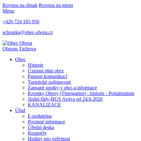
Rovnou na obsah
Rovnou na menu
Menu
+420 724 183 950
schranka@obec-obora.cz
Obora
u Tachova
Obec
Historie
Územní plán obce
Pasport komunikací
Turistické zajímavosti
Zapsané spolky v obci a informace
Kroniky Obory (Thiergarten) - historie - Portafontium
Jízdní řády-BUS Arriva od 24.6.2026
KANALIZACE
Úřad
E-podatelna
Povinné informace
Úřední deska
Rozpočty
Hodiny pro veřejnost