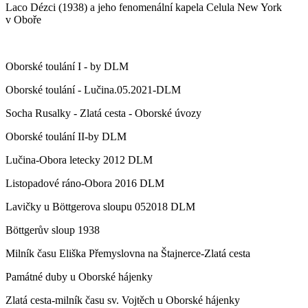
Laco Dézci (1938) a jeho fenomenální kapela Celula New York
v Oboře
Oborské toulání I - by DLM
Oborské toulání - Lučina.05.2021-DLM
Socha Rusalky - Zlatá cesta - Oborské úvozy
Oborské toulání II-by DLM
Lučina-Obora letecky 2012 DLM
Listopadové ráno-Obora 2016 DLM
Lavičky u Böttgerova sloupu 052018 DLM
Böttgerův sloup 1938
Milník času Eliška Přemyslovna na Štajnerce-Zlatá cesta
Památné duby u Oborské hájenky
Zlatá cesta-milník času sv. Vojtěch u Oborské hájenky