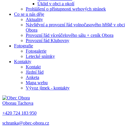
Úklid v obci a okolí
Prohlášení o přístupnosti webových stránek
Co se u nás děje
Aktuality
Návštěvní a provozní řád volnočasového hřiště v obci
Obora
Provozní řád víceúčelového sálu + ceník Obora
Provozní řád Klubovny
Fotografie
Fotogalerie
Letecké snímky
Kontakty
Kontakt
Jízdní řád
Anketa
Mapa webu
Vývoz jímek - kontakty
Obora
u Tachova
+420 724 183 950
schranka@obec-obora.cz