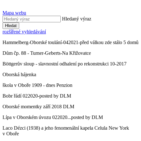
Mapa webu
Hledaný výraz
Hledat
rozšířené vyhledávání
Hammelberg-Oborské toulání-042021-před válkou zde stálo 5 domů
Dům čp. 88 - Turner-Geberts-Na Křižovatce
Böttgerův sloup - slavnostní odhalení po rekonstrukci 10-2017
Oborská hájenka
škola v Oboře 1909 - dnes Penzion
Bobr řádí 022020-posted by DLM
Oborské momentky září 2018 DLM
Lípa v Oborském úvozu 022020...posted by DLM
Laco Dézci (1938) a jeho fenomenální kapela Celula New York
v Oboře